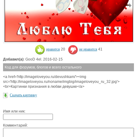
нравится
20
не нравится
41
Добавил(а)
: GooD 4el. 2016-02-15
Код для форумов, блогов и всего остального
<a href='http://imageloveyou.ru/devushkam/'><img
src='http://imageloveyou.ru/noname/imgbig/imageloveyou_ru_32.jpg'>
<br>Картинки признания в любви девушке</a>
Скачать картинку
Имя или ник:
Комментарий: