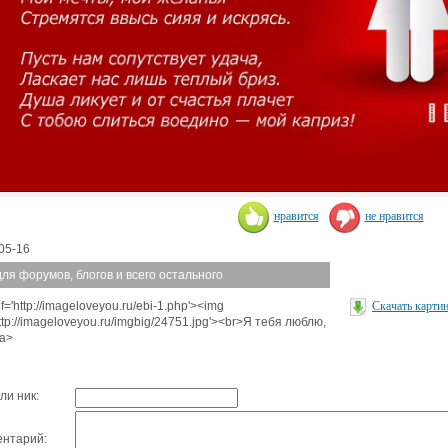
нравится
не нравится
05-16
для форумов, блогов и всего остального
f='http://imageloveyou.ru/ebi-1.php'><img
Скачать карти
http://imageloveyou.ru/imgbig/24751.jpg'><br>Я тебя люблю,
a>
ли ник:
нтарий: