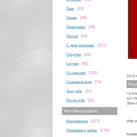
Папе
(23)
Парню
(35)
Прикольные
(19)
Прости
(14)
С днем рождения!
(221)
Сердечки
(26)
Скучаю
(92)
Со смыслом
(242)
2015-
Спокойной ночи
(74)
Код 
Хочу тебя
(21)
<a hre
src='
Целую тебя
(11)
Эби</
Текстовые разделы:
Имя и
Комплименты
(227)
Признания в любви
(174)
Комме