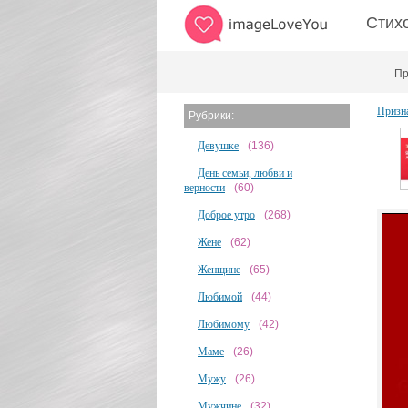
Стих
Пр
Призн
Рубрики:
Девушке
(136)
День семьи, любви и
верности
(60)
Доброе утро
(268)
Жене
(62)
Женщине
(65)
Любимой
(44)
Любимому
(42)
Маме
(26)
Мужу
(26)
Мужчине
(32)