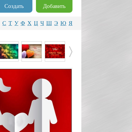
Создать
Добавить
С
Т
У
Ф
Х
Ц
Ч
Ш
Э
Ю
Я