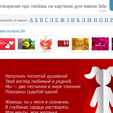
отворение про любовь на картинке для имени Эби
12 шт.
А
Б
В
Г
Д
Е
Ж
З
И
К
Л
М
Н
О
П
Р
изнания по имени:
ания для имени Эби