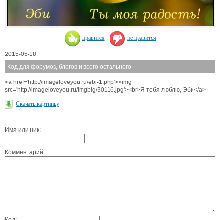
нравится
не нравится
2015-05-18
Код для форумов, блогов и всего остального
<a href='http://imageloveyou.ru/ebi-1.php'><img
src='http://imageloveyou.ru/imgbig/30116.jpg'><br>Я тебя люблю, Эби</a>
Скачать картинку
Имя или ник:
Комментарий:
Код: