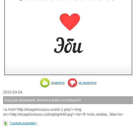
нравится
не нравится
2015-03-04
Код для форумов, блогов и всего остального
<a href='http://imageloveyou.ru/ebi-1.php'><img
src='http://imageloveyou.ru/imgbig/448.jpg'><br>Я тебя люблю, Эби</a>
Скачать картинку