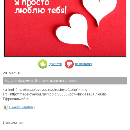
нравится
не нравится
2015-05-18
Код для форумов, блогов и всего остального
<a href='http://imageloveyou.ru/efrosinya-1.php'><img
src='http://imageloveyou.ru/imgbig/30355.jpg'><br>Я тебя люблю,
Ефросинья</a>
Скачать картинку
Имя или ник: