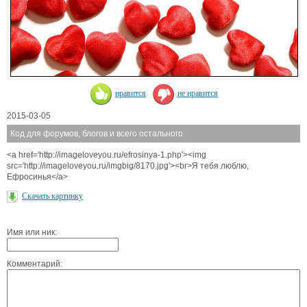
нравится
не нравится
2015-03-05
Код для форумов, блогов и всего остального
<a href='http://imageloveyou.ru/efrosinya-1.php'><img
src='http://imageloveyou.ru/imgbig/8170.jpg'><br>Я тебя люблю,
Ефросинья</a>
Скачать картинку
Имя или ник:
Комментарий: