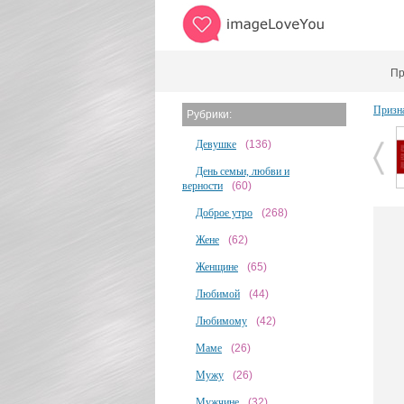
Пр
Призн
Рубрики:
Девушке
(136)
День семьи, любви и
верности
(60)
Доброе утро
(268)
Жене
(62)
Женщине
(65)
Любимой
(44)
Любимому
(42)
Маме
(26)
Мужу
(26)
Мужчине
(32)