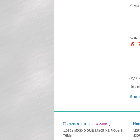
Комме
Код:
Здесь
На са
Как 
Гостевая книга
Но
64 сообщ.
Здесь можно общаться на любые
Кра
темы.
изо