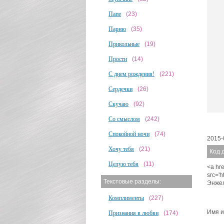
Папе
(23)
Парню
(35)
Прикольные
(19)
Прости
(14)
С днем рождения!
(221)
Сердечки
(26)
Скучаю
(92)
Со смыслом
(242)
Спокойной ночи
(74)
2015-
Хочу тебя
(21)
Код 
Целую тебя
(11)
<a hre
src='
Текстовые разделы:
Энже
Комплименты
(227)
Имя и
Признания в любви
(174)