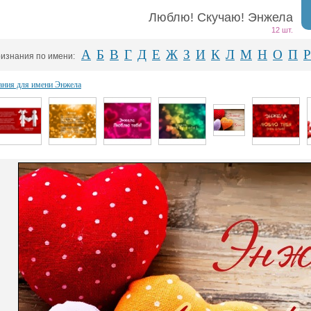
Люблю! Скучаю! Энжела
12 шт.
А
Б
В
Г
Д
Е
Ж
З
И
К
Л
М
Н
О
П
Р
изнания по имени:
ания для имени Энжела