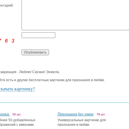
нтарий:
 вариация - Люблю! Скучаю! Энжела.
йте есть и другие бесплатные картинки для признания в любви.
скачать картинку?
винки
Признания без имен
50 шт.
79 шт.
йние 50 добавленных
Универсальные картинки для
бражений с именами.
признания в любви.