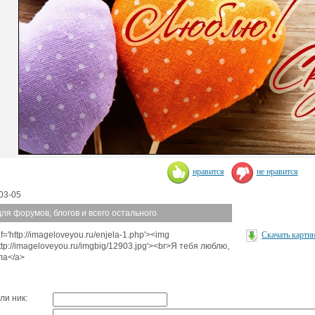
нравится
не нравится
03-05
для форумов, блогов и всего остального
f='http://imageloveyou.ru/enjela-1.php'><img
Скачать карти
http://imageloveyou.ru/imgbig/12903.jpg'><br>Я тебя люблю,
ла</a>
ли ник: