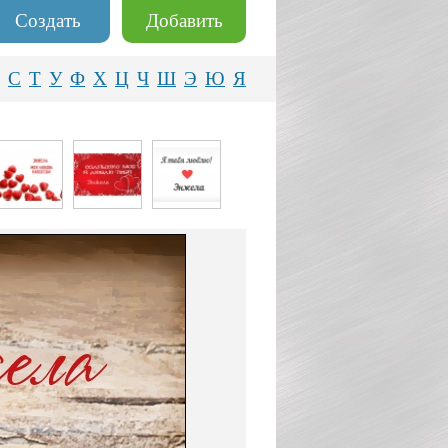
Создать
Добавить
С
Т
У
Ф
Х
Ц
Ч
Ш
Э
Ю
Я