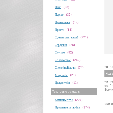
Папе
(23)
Парню
(35)
Прикольные
(19)
Прости
(14)
С днем рождения!
(221)
Сердечки
(26)
Скучаю
(92)
Со смыслом
(242)
2015-
Спокойной ночи
(74)
Код 
Хочу тебя
(21)
<a hre
Целую тебя
(11)
src='
Есени
Текстовые разделы:
Комплименты
(227)
Имя и
Признания в любви
(174)