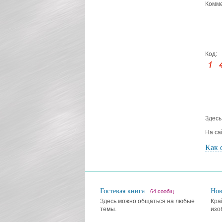
Комме
Код:
Здесь
На са
Как 
Гостевая книга
Но
64 сообщ.
Здесь можно общаться на любые
Кра
темы.
изо