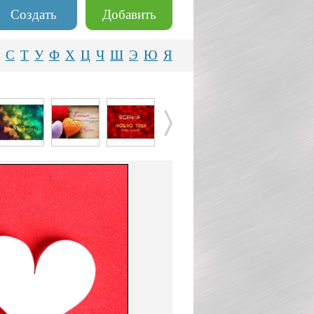
Создать
Добавить
С
Т
У
Ф
Х
Ц
Ч
Ш
Э
Ю
Я