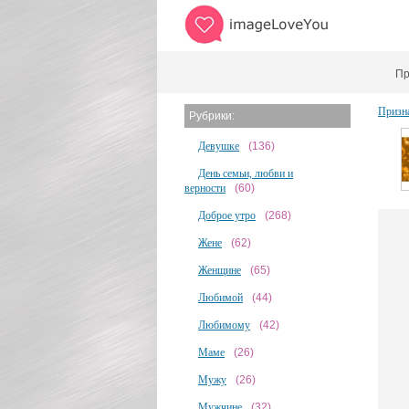
Пр
Призн
Рубрики:
Девушке
(136)
День семьи, любви и
верности
(60)
Доброе утро
(268)
Жене
(62)
Женщине
(65)
Любимой
(44)
Любимому
(42)
Маме
(26)
Мужу
(26)
Мужчине
(32)