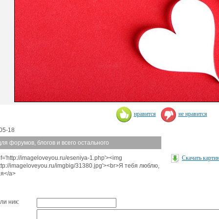
нравится
не нравится
05-18
для форумов, блогов и всего остального
f='http://imageloveyou.ru/eseniya-1.php'><img
Скачать карти
http://imageloveyou.ru/imgbig/31380.jpg'><br>Я тебя люблю,
я</a>
ли ник: