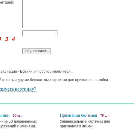
нтарий:
 вариация - Есения, я просто люблю тебя!.
йте есть и другие бесплатные картинки для признания в любви.
скачать картинку?
винки
Признания без имен
50 шт.
79 шт.
йние 50 добавленных
Универсальные картинки для
бражений с именами.
признания в любви.