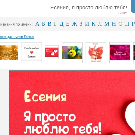
Есения, я просто люблю тебя!
12 шт.
А
Б
В
Г
Д
Е
Ж
З
И
К
Л
М
Н
О
П
Р
изнания по имени:
ания для имени Есения