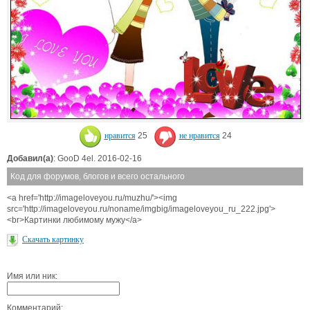
нравится
25
не нравится
24
Добавил(а)
: GooD 4el. 2016-02-16
Код для форумов, блогов и всего остального
<a href='http://imageloveyou.ru/muzhu/'><img
src='http://imageloveyou.ru/noname/imgbig/imageloveyou_ru_222.jpg'>
<br>Картинки любимому мужу</a>
Скачать картинку
Имя или ник:
Комментарий: