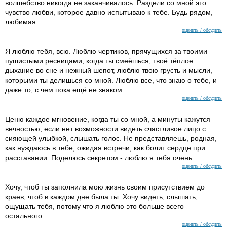
волшебство никогда не заканчивалось. Раздели со мной это
чувство любви, которое давно испытываю к тебе. Будь рядом,
любимая.
оценить / обсудить
Я люблю тебя, всю. Люблю чертиков, прячущихся за твоими
пушистыми ресницами, когда ты смеёшься, твоё тёплое
дыхание во сне и нежный шепот, люблю твою грусть и мысли,
которыми ты делишься со мной. Люблю все, что знаю о тебе, и
даже то, с чем пока ещё не знаком.
оценить / обсудить
Ценю каждое мгновение, когда ты со мной, а минуты кажутся
вечностью, если нет возможности видеть счастливое лицо с
сияющей улыбкой, слышать голос. Не представляешь, родная,
как нуждаюсь в тебе, ожидая встречи, как болит сердце при
расставании. Поделюсь секретом - люблю я тебя очень.
оценить / обсудить
Хочу, чтоб ты заполнила мою жизнь своим присутствием до
краев, чтоб в каждом дне была ты. Хочу видеть, слышать,
ощущать тебя, потому что я люблю это больше всего
остального.
оценить / обсудить