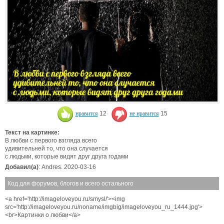
нравится
12
не нравится
15
Текст на картинке:
В любви с первого взгляда всего
удивительней то, что она случается
с людьми, которые видят друг друга годами
Добавил(а)
: Andres. 2020-03-16
Код для форумов, блогов и всего остального
<a href='http://imageloveyou.ru/smysl/'><img
src='http://imageloveyou.ru/noname/imgbig/imageloveyou_ru_1444.jpg'>
<br>Картинки о любви</a>