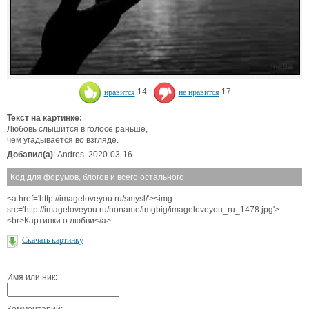
нравится
14
не нравится
17
Текст на картинке:
Любовь слышится в голосе раньше,
чем угадывается во взгляде.
Добавил(а)
: Andres. 2020-03-16
Код для форумов, блогов и всего остального
<a href='http://imageloveyou.ru/smysl/'><img
src='http://imageloveyou.ru/noname/imgbig/imageloveyou_ru_1478.jpg'>
<br>Картинки о любви</a>
Скачать картинку
Имя или ник:
Комментарий: