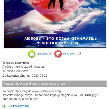
нравится
14
не нравится
18
Текст на картинке:
Любовь - это когда обнимаешь
человека сердцем
Добавил(а)
: Дионис. 2020-03-16
Код для форумов, блогов и всего остального
<a href='http://imageloveyou.ru/smysl/'><img
src='http://imageloveyou.ru/noname/imgbig/imageloveyou_ru_1484.jpg'>
<br>Картинки о любви</a>
Скачать картинку