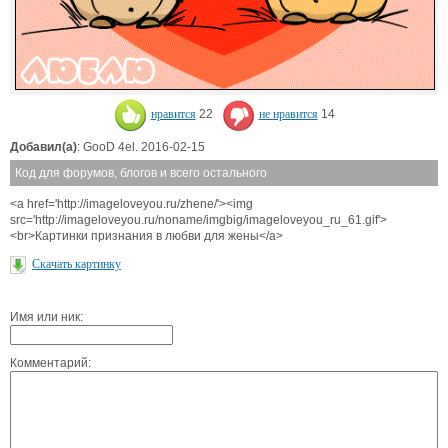
нравится
22
не нравится
14
Добавил(а)
: GooD 4el. 2016-02-15
Код для форумов, блогов и всего остального
<a href='http://imageloveyou.ru/zhene/'><img
src='http://imageloveyou.ru/noname/imgbig/imageloveyou_ru_61.gif'>
<br>Картинки признания в любви для жены</a>
Скачать картинку
Имя или ник:
Комментарий: