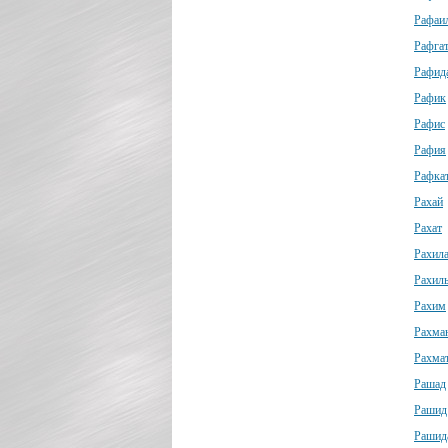
Рафаи
Рафга
Рафид
Рафик
Рафис
Рафия
Рафка
Рахай
Рахат
Рахил
Рахил
Рахим
Рахма
Рахма
Рашад
Рашид
Рашид