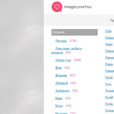
Пр
Раби
Рубрики:
Рабига
Девушке
(136)
Рабит
День семьи, любви и
Равил
верности
(60)
Равил
Доброе утро
(268)
Равия
Жене
(62)
Равша
Женщине
(65)
Рагиб
Любимой
(44)
Рада
Любимому
(42)
Раджа
Радий
Маме
(26)
Радик
Мужу
(26)
Радим
Мужчине
(32)