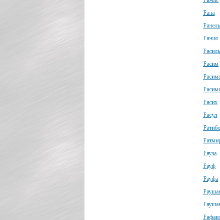
Рамис
Рана
Ранель
Рания
Расиль
Расим
Расим
Расим
Расих
Расул
Ратиб
Ратми
Рауза
Рауф
Рауфа
Рауша
Рауша
Рафаи