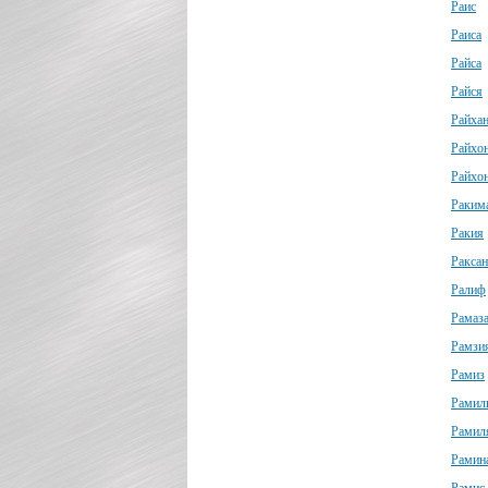
Раис
Раиса
Райса
Райся
Райха
Райхо
Райхо
Раким
Ракия
Раксан
Ралиф
Рамаз
Рамзи
Рамиз
Рамил
Рамил
Рамин