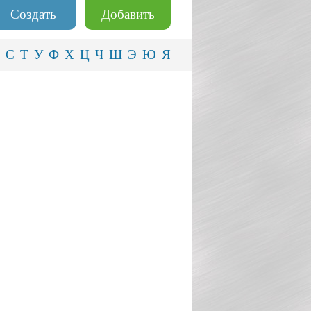
Создать
Добавить
С
Т
У
Ф
Х
Ц
Ч
Ш
Э
Ю
Я