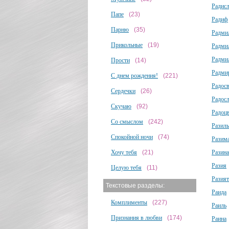
Радис
Папе
(23)
Радиф
Парню
(35)
Радми
Прикольные
(19)
Радми
Радми
Прости
(14)
Радми
С днем рождения!
(221)
Радосв
Сердечки
(26)
Радос
Скучаю
(92)
Радоц
Со смыслом
(242)
Разиль
Спокойной ночи
(74)
Разим
Хочу тебя
(21)
Разина
Разия
Целую тебя
(11)
Разият
Текстовые разделы:
Раида
Комплименты
(227)
Раиль
Признания в любви
(174)
Раина