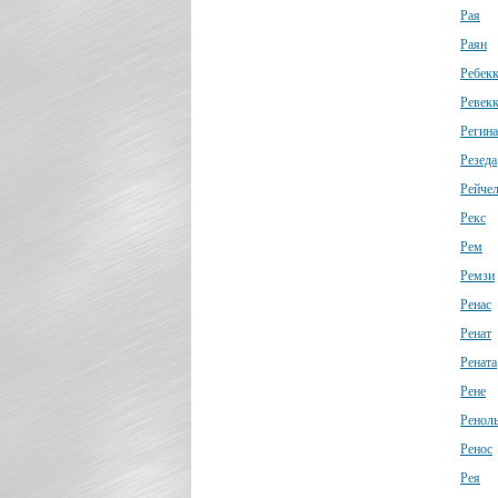
Рая
Раян
Ребек
Ревек
Регина
Резеда
Рейче
Рекс
Рем
Ремзи
Ренас
Ренат
Рената
Рене
Ренол
Ренос
Рея