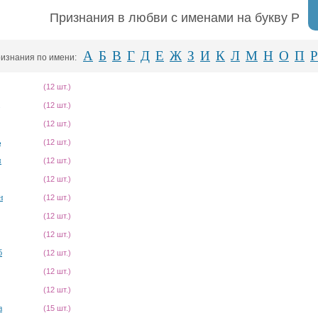
Признания в любви с именами на букву Р
А
Б
В
Г
Д
Е
Ж
З
И
К
Л
М
Н
О
П
Р
изнания по имени:
(12 шт.)
(12 шт.)
(12 шт.)
ь
(12 шт.)
я
(12 шт.)
(12 шт.)
н
(12 шт.)
(12 шт.)
(12 шт.)
б
(12 шт.)
(12 шт.)
(12 шт.)
а
(15 шт.)