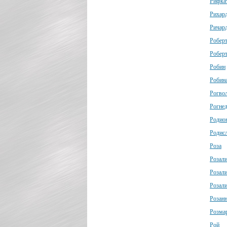
Рифка
Рихар
Ричар
Робер
Робер
Робин
Робин
Рогво
Рогне
Родио
Родис
Роза
Розал
Розал
Розал
Розан
Розма
Рой