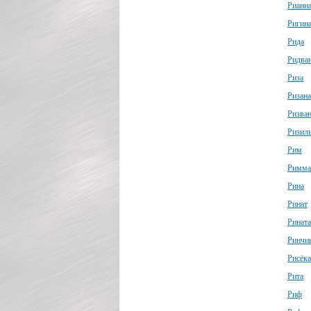
Рианн
Ригин
Рида
Ридва
Риза
Ризана
Ризва
Ризил
Рим
Римма
Рина
Ринат
Рината
Ринчи
Рисёка
Рита
Риф