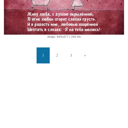
Инфо: 645х477 | 200 Kb
1
2
3
»