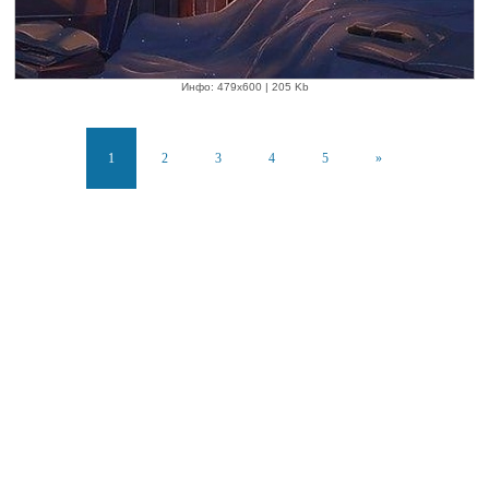
Инфо: 479х600 | 205 Kb
1
2
3
4
5
»