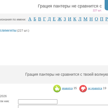
Грация пантеры не сравнится с
227 шт.
А
Б
В
Г
Д
Е
Ж
З
И
К
Л
М
Н
О
П
Р
изнания по имени:
плименты
(227 шт.)
Грация пантеры не сравнится с твоей волну
нравится
35
не нравится
19
.2026
ли ник: