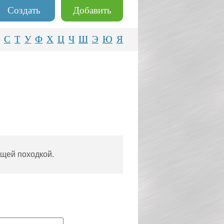
Создать
Добавить
С
Т
У
Ф
Х
Ц
Ч
Ш
Э
Ю
Я
ющей походкой.