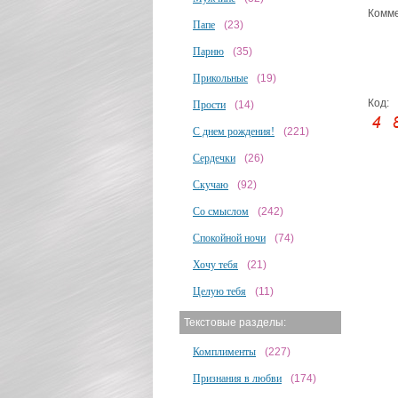
Комме
Папе
(23)
Парню
(35)
Прикольные
(19)
Код:
Прости
(14)
С днем рождения!
(221)
Сердечки
(26)
Скучаю
(92)
Со смыслом
(242)
Спокойной ночи
(74)
Хочу тебя
(21)
Целую тебя
(11)
Текстовые разделы:
Комплименты
(227)
Признания в любви
(174)