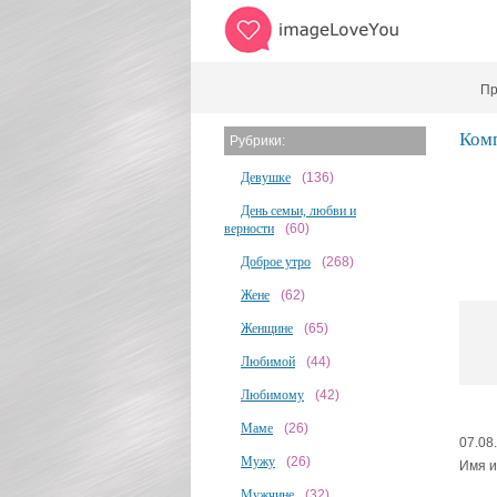
Пр
Ком
Рубрики:
Девушке
(136)
День семьи, любви и
верности
(60)
Доброе утро
(268)
Жене
(62)
Женщине
(65)
Любимой
(44)
Любимому
(42)
Маме
(26)
07.08
Мужу
(26)
Имя и
Мужчине
(32)