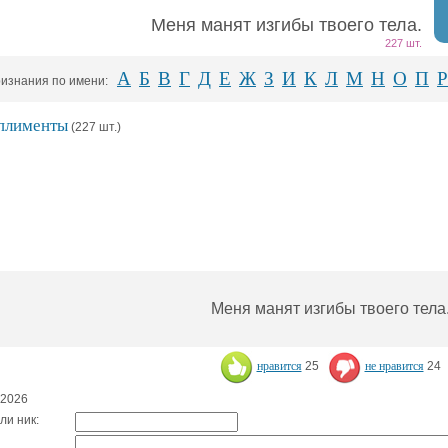
Меня манят изгибы твоего тела.
227 шт.
А
Б
В
Г
Д
Е
Ж
З
И
К
Л
М
Н
О
П
Р
изнания по имени:
плименты
(227 шт.)
Меня манят изгибы твоего тела
нравится
25
не нравится
24
.2026
ли ник: