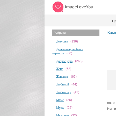
Пр
Ком
Рубрики:
Девушке
(136)
День семьи, любви и
верности
(60)
Доброе утро
(268)
Жене
(62)
Женщине
(65)
Любимой
(44)
Любимому
(42)
Маме
(26)
08.08
Мужу
(26)
Имя и
Мужчине
(32)