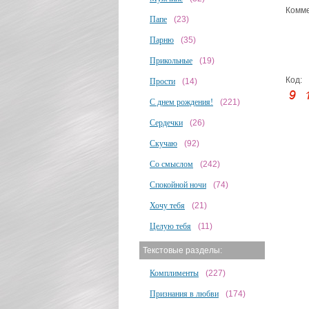
Комме
Папе
(23)
Парню
(35)
Прикольные
(19)
Код:
Прости
(14)
С днем рождения!
(221)
Сердечки
(26)
Скучаю
(92)
Со смыслом
(242)
Спокойной ночи
(74)
Хочу тебя
(21)
Целую тебя
(11)
Текстовые разделы:
Комплименты
(227)
Признания в любви
(174)