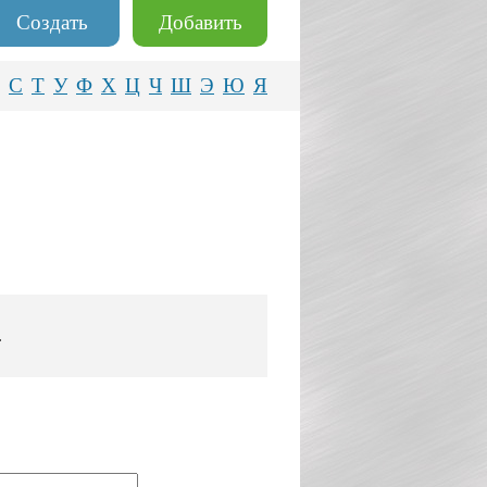
Создать
Добавить
С
Т
У
Ф
Х
Ц
Ч
Ш
Э
Ю
Я
.