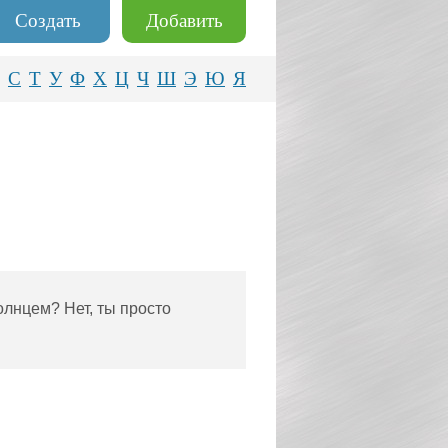
Создать
Добавить
С
Т
У
Ф
Х
Ц
Ч
Ш
Э
Ю
Я
олнцем? Нет, ты просто