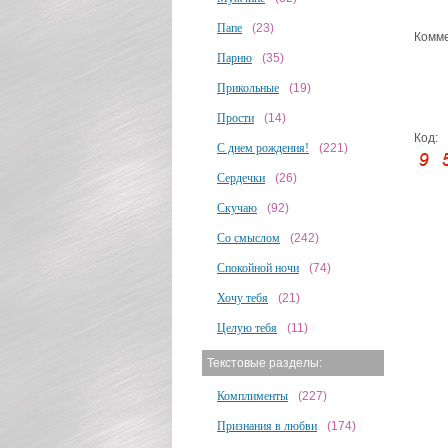
Папе
(23)
Комме
Парню
(35)
Прикольные
(19)
Прости
(14)
Код:
С днем рождения!
(221)
Сердечки
(26)
Скучаю
(92)
Со смыслом
(242)
Спокойной ночи
(74)
Хочу тебя
(21)
Целую тебя
(11)
Текстовые разделы:
Комплименты
(227)
Признания в любви
(174)