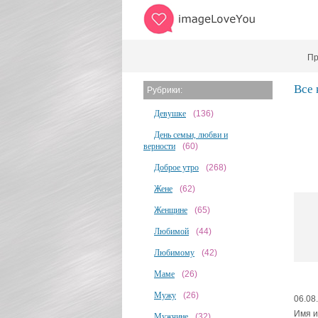
Пр
Все
Рубрики:
Девушке
(136)
День семьи, любви и
верности
(60)
Доброе утро
(268)
Жене
(62)
Женщине
(65)
Любимой
(44)
Любимому
(42)
Маме
(26)
Мужу
(26)
06.08
Имя и
Мужчине
(32)