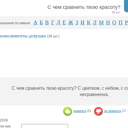
С чем сравнить твою красоту?
36 шт.
А
Б
В
Г
Д
Е
Ж
З
И
К
Л
М
Н
О
П
Р
изнания по имени:
 комплименты девушке
(36 шт.)
С чем сравнить твою красоту? С цветком, с небом, с с
несравненна.
нравится
21
не нравится
17
.2026
ли ник: