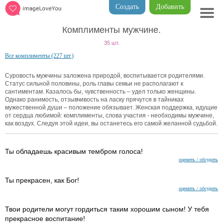
Создать
Добавить
Комплименты мужчине.
35 шт.
Все комплименты (227 шт.)
Суровость мужчины заложена природой, воспитывается родителями.
Статус сильной половины, роль главы семьи не располагают к
сантиментам. Казалось бы, чувственность – удел только женщины.
Однако ранимость, отзывчивость на ласку прячутся в тайниках
мужественной души – положение обязывает. Женская поддержка, идущие
от сердца любимой: комплименты, слова участия - необходимы мужчине,
как воздух. Следуя этой идеи, вы останетесь его самой желанной судьбой.
Ты обладаешь красивым тембром голоса!
оценить / обсудить
Ты прекрасен, как Бог!
оценить / обсудить
Твои родители могут гордиться таким хорошим сыном! У тебя
прекрасное воспитание!