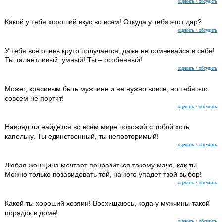
оценить / обсудить
Какой у тебя хороший вкус во всем! Откуда у тебя этот дар?
оценить / обсудить
У тебя всё очень круто получается, даже не сомневайся в себе!
Ты талантливый, умный! Ты – особенный!
оценить / обсудить
Может, красивым быть мужчине и не нужно вовсе, но тебя это
совсем не портит!
оценить / обсудить
Навряд ли найдётся во всём мире похожий с тобой хоть
капельку. Ты единственный, ты неповторимый!
оценить / обсудить
Любая женщина мечтает понравиться такому мачо, как ты.
Можно только позавидовать той, на кого упадет твой выбор!
оценить / обсудить
Какой ты хороший хозяин! Восхищаюсь, кода у мужчины такой
порядок в доме!
оценить / обсудить