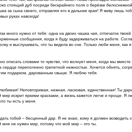
око стоящий дуб посреди бескрайнего поля о берёзке белоснежной!
шка за сына своего, отправляя его в дальние края! Я живу лишь тоб
овых руках навсегда!
так много нужно от тебя: одна на двоих чашка чая, отпечаток твое
ерженные сообщения, когда я буду задерживаться на работе. Согл
олку и выслушивать, что ты видела во сне. Только люби меня, как я
но описать словами то чувство, что волнует меня, когда мы вместе.
 а сердце переполнено трепетной нежностью. Хочется обнять, согре
гим подарком, дарованным свыше. Я люблю тебя.
любимая! Неповторимая, нежная, ласковая, единственная! Ты дари
й мир искрит яркими красками, а жизнь кажется легче и проще. Я л
что ты есть у меня.
дать тобой – бесценный дар. Я не знаю, кому я должен возводить хв
й мне не нужен мир, потому что мой мир – это ты.