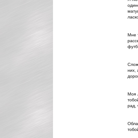
один
мату
ласк
Мне 
расс
футб
Слож
них,
доро
Моя 
тобо
рад, 
Обла
тобо