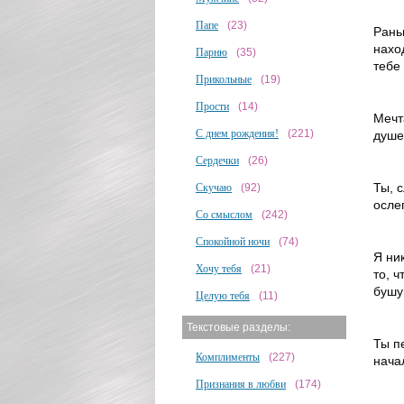
Папе
(23)
Рань
нахо
Парню
(35)
тебе
Прикольные
(19)
Прости
(14)
Мечт
С днем рождения!
(221)
душе
Сердечки
(26)
Ты, 
Скучаю
(92)
осле
Со смыслом
(242)
Спокойной ночи
(74)
Я ни
Хочу тебя
(21)
то, 
бушу
Целую тебя
(11)
Текстовые разделы:
Ты п
Комплименты
(227)
нача
Признания в любви
(174)