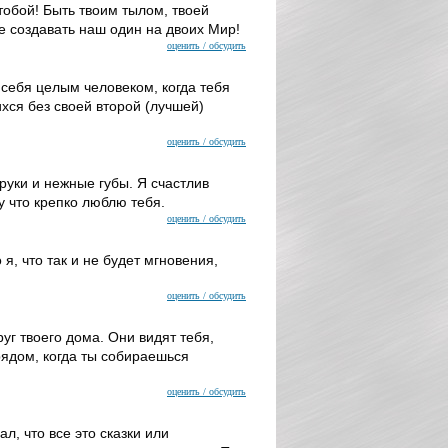
 тобой! Быть твоим тылом, твоей
е создавать наш один на двоих Мир!
оценить / обсудить
 себя целым человеком, когда тебя
хся без своей второй (лучшей)
оценить / обсудить
руки и нежные губы. Я счастлив
у что крепко люблю тебя.
оценить / обсудить
я, что так и не будет мгновения,
оценить / обсудить
руг твоего дома. Они видят тебя,
рядом, когда ты собираешься
оценить / обсудить
л, что все это сказки или