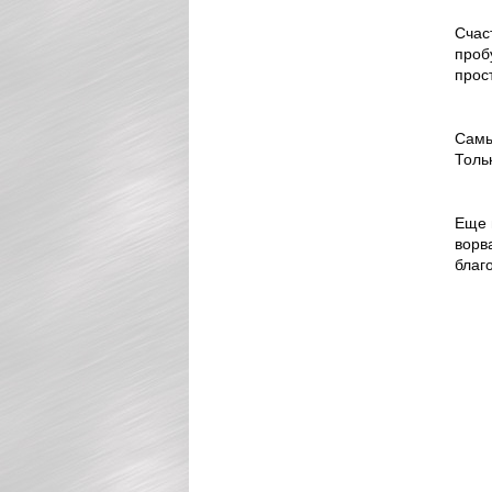
Счас
проб
прос
Самы
Толь
Еще 
ворв
благо