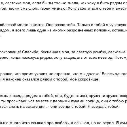
я, ласточка моя, если бы ты только знала, как хочу я быть рядом с
той, твоим смыслом, твоей жизнью! Хочу заботиться о тебе и вмест
шёл своё место в жизни. Оно возле тебя. Только с тобой я чувствую
рядом, я всего лишь один из многих разрозненных половин, оставши
.
сокровище! Спасибо, бесценная моя, за светлую улыбку, ласковые 
ерно, когда нахожусь рядом, хочу защищать от всех невзгод. Потом
трашно, что время уходит, не страшно, что мы далеко! Боюсь одного 
ы я наконец оказался рядом с тобой, мое сокровище!
мысли всегда рядом с тобой, они, будто птицы, кружат и кружат вок
а ты просыпаешься вместе с первыми лучами солнца, они с тобою 
ься спать на закате дня, - они всегда с тобой! Я всегда с тобой!
ньше много чего слышал про любовь, я слышал, но не верил. Я дума