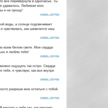
дто все перевернула в одночасье. Ты
 не удавалось. Любимая моя,
бы я не прошу!
оценить / обсудить
ной воды, а солнце подсвечивает
 и чувствовать, как шевелится наш
оценить / обсудить
о всем белом свете. Мое сердце
льно я люблю тебя!
оценить / обсудить
у можно ощущать так остро. Сердце
 тебя, я чувствую, как все внутри
оценить / обсудить
росто разреши мне остаться с тобой.
оценить / обсудить
 мечтаю о тебе так, как мечтает