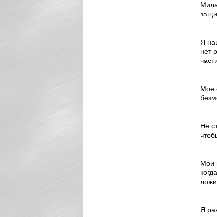
Мила
защи
Я на
нет 
части
Мое 
безм
Не с
чтоб
Мои 
когд
ложит
Я ра