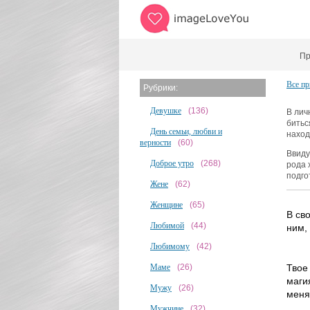
Пр
Все пр
Рубрики:
Девушке
(136)
В лич
битьс
День семьи, любви и
наход
верности
(60)
Ввиду
Доброе утро
(268)
рода 
подго
Жене
(62)
Женщине
(65)
В св
Любимой
(44)
ним,
Любимому
(42)
Маме
(26)
Твое
магия
Мужу
(26)
меня
Мужчине
(32)