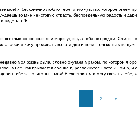
тье мое! Я бесконечно люблю тебя, и это чувство, которое огнем п
уждаешь во мне неистовую страсть, беспредельную радость и дар
то видеть тебя.
е светлые солнечные дни меркнут, когда тебя нет рядом. Самые т
ко с тобой я хочу проживать все эти дни и ночи. Только ты мне нуж
недавно моя жизнь была, словно окутана мраком, по которой я бро
алась в нее, как врывается солнце в, распахнутое настежь, окно, и
дарен тебе за то, что ты – моя! Я счастлив, что могу сказать тебе,
1
2
»