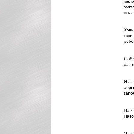
мело
зажг
жела
Хочу
твои
ребё
Люби
разр
Я лю
обрыв
запо
Не х
Навс
Я лю