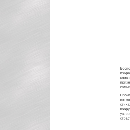
Воспо
избра
слова
призн
самые
Произ
возмо
стиха
воору
увере
страс