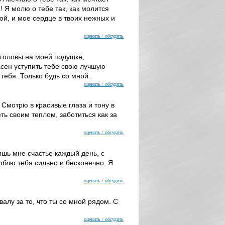
 Я молю о тебе так, как молится
ой, и мое сердце в твоих нежных и
оценить / обсудить
й головы на моей подушке,
асен уступить тебе свою лучшую
 тебя. Только будь со мной.
оценить / обсудить
 Смотрю в красивые глаза и тону в
ть своим теплом, заботиться как за
оценить / обсудить
шь мне счастье каждый день, с
юблю тебя сильно и бесконечно. Я
оценить / обсудить
алу за то, что ты со мной рядом. С
оценить / обсудить