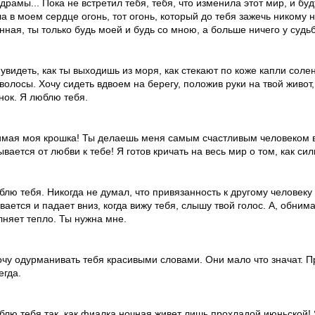
драмы... Пока не встретил тебя, тебя, что изменила этот мир, и бу
ла в моем сердце огонь, тот огонь, который до тебя зажечь никому
нная, ты только будь моей и будь со мною, а больше ничего у судь
 увидеть, как ты выходишь из моря, как стекают по коже капли соле
 волосы. Хочу сидеть вдвоем на берегу, положив руки на твой живот,
нок. Я люблю тебя.
мая моя крошка! Ты делаешь меня самым счастливым человеком в
ывается от любви к тебе! Я готов кричать на весь мир о том, как си
блю тебя. Никогда не думал, что привязанность к другому человек
ается и падает вниз, когда вижу тебя, слышу твой голос. А, обнимая
лняет тепло. Ты нужна мне.
очу одурманивать тебя красивыми словами. Они мало что значат. П
егда.
блю тебя так, как фиалка ночная живет лишь прохладой июньской! Я