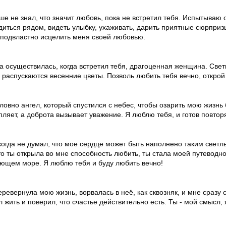
ше не знал, что значит любовь, пока не встретил тебя. Испытываю
диться рядом, видеть улыбку, ухаживать, дарить приятные сюрпризы
 подвластно исцелить меня своей любовью.
а осуществилась, когда встретил тебя, драгоценная женщина. Свети
 распускаются весенние цветы. Позволь любить тебя вечно, открой
словно ангел, который спустился с небес, чтобы озарить мою жизнь
пляет, а доброта вызывает уважение. Я люблю тебя, и готов повтор
когда не думал, что мое сердце может быть наполнено таким светл
что ты открыла во мне способность любить, ты стала моей путеводн
ющем море. Я люблю тебя и буду любить вечно!
еревернула мою жизнь, ворвалась в неё, как сквозняк, и мне сразу с
л жить и поверил, что счастье действительно есть. Ты - мой смысл,