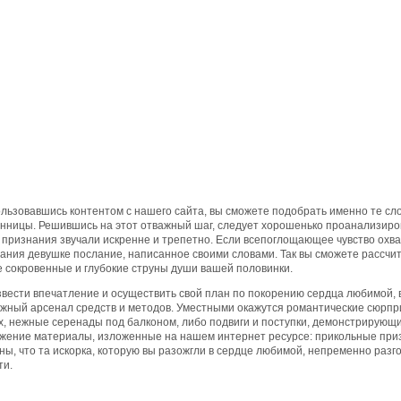
льзовавшись контентом с нашего сайта, вы сможете подобрать именно те сл
нницы. Решившись на этот отважный шаг, следует хорошенько проанализирова
 признания звучали искренне и трепетно. Если всепоглощающее чувство охва
ания девушке послание, написанное своими словами. Так вы сможете рассчит
 сокровенные и глубокие струны души вашей половинки.
вести впечатление и осуществить свой план по покорению сердца любимой, 
жный арсенал средств и методов. Уместными окажутся романтические сюрпри
х, нежные серенады под балконом, либо подвиги и поступки, демонстрирующи
жение материалы, изложенные на нашем интернет ресурсе: прикольные приз
ны, что та искорка, которую вы разожгли в сердце любимой, непременно раз
ти.