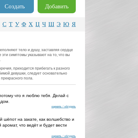
Создать
Добавить
С
Т
У
Ф
Х
Ц
Ч
Ш
Э
Ю
Я
реполняют тело и душу, заставляя сердце
е эти симптомы указывают на то, что вы
.
оречия, приходится прибегать к разного
бимой девушки, следует основательно
 прекрасного пола.
потому что я люблю тебя. Делай с
ядом.
оценить / обсудить
й шёпот на закате, как волшебство и
 аромат, что ведёт и будет вести
оценить / обсудить