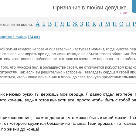
Признание в любви девушке.
36 шт.
А
Б
В
Г
Д
Е
Ж
З
И
К
Л
М
Н
О
П
Р
изнания по имени:
изнания в любви (174 шт.)
ной жизни каждого человека обязательно наступает момент, когда чувства пе
я сильнее и замирать при одном лишь взгляде на объект своего обожания. Вс
итесь в состоянии влюбленности, которое со временем перерастает в любовь
 того, что мужской пол, в большинстве своем, не отличается искусством красн
хитростям. Так, если вы решительно настроены, завладеть сердцем своей лю
товиться, чтобы ваше признание в любви до слез тронуло представительницу
оих нежных руках ты держишь мое сердце. Я давно отдал его тебе, 
 что хочешь, ведь я готов вынести все, просто чтобы быть с тобой р
 прикосновение, - самое дорогое, что может быть в моей жизни. Тво
, от которого кружится бесконечно голова. Твой аромат, - тот самый
 по жизни до конца!