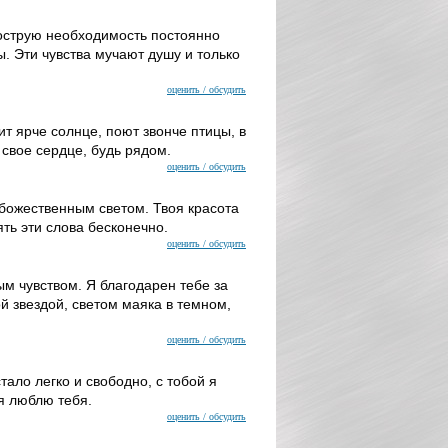
 острую необходимость постоянно
. Эти чувства мучают душу и только
оценить / обсудить
т ярче солнце, поют звонче птицы, в
 свое сердце, будь рядом.
оценить / обсудить
 божественным светом. Твоя красота
ять эти слова бесконечно.
оценить / обсудить
ым чувством. Я благодарен тебе за
ой звездой, светом маяка в темном,
оценить / обсудить
тало легко и свободно, с тобой я
 я люблю тебя.
оценить / обсудить