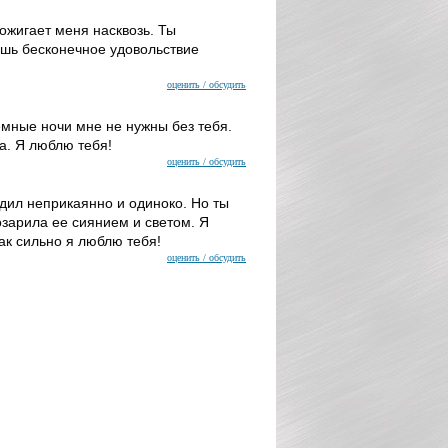
рожигает меня насквозь. Ты
ишь бесконечное удовольствие
оценить / обсудить
емные ночи мне не нужны без тебя.
на. Я люблю тебя!
оценить / обсудить
дил неприкаянно и одиноко. Но ты
 озарила ее сиянием и светом. Я
 как сильно я люблю тебя!
оценить / обсудить