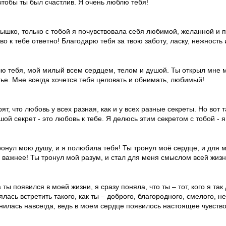
 чтобы ты был счастлив. Я очень люблю тебя!
ышко, только с тобой я почувствовала себя любимой, желанной и 
во к тебе ответно! Благодарю тебя за твою заботу, ласку, нежность
ю тебя, мой милый всем сердцем, телом и душой. Ты открыл мне м
тье. Мне всегда хочется тебя целовать и обнимать, любимый!
ят, что любовь у всех разная, как и у всех разные секреты. Но вот 
шой секрет - это любовь к тебе. Я делюсь этим секретом с тобой - 
ронул мою душу, и я полюбила тебя! Ты тронул моё сердце, и для м
 важнее! Ты тронул мой разум, и стал для меня смыслом всей жизн
 ты появился в моей жизни, я сразу поняла, что ты – тот, кого я та
ялась встретить такого, как ты – доброго, благородного, смелого, н
нилась навсегда, ведь в моем сердце появилось настоящее чувство.