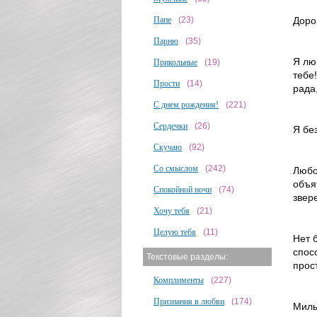
Папе
(23)
Доро
Парню
(35)
Я лю
Прикольные
(19)
тебе
Прости
(14)
рада
С днем рождения!
(221)
Сердечки
(26)
Я бе
Скучаю
(92)
Со смыслом
(242)
Любо
объя
Спокойной ночи
(74)
звер
Хочу тебя
(21)
Целую тебя
(11)
Нет 
спос
Текстовые разделы:
прос
Комплименты
(227)
Признания в любви
(174)
Милы