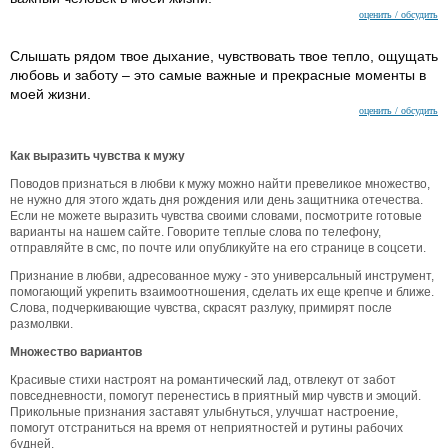
оценить / обсудить
Слышать рядом твое дыхание, чувствовать твое тепло, ощущать
любовь и заботу – это самые важные и прекрасные моменты в
моей жизни.
оценить / обсудить
Как выразить чувства к мужу
Поводов признаться в любви к мужу можно найти превеликое множество,
не нужно для этого ждать дня рождения или день защитника отечества.
Если не можете выразить чувства своими словами, посмотрите готовые
варианты на нашем сайте. Говорите теплые слова по телефону,
отправляйте в смс, по почте или опубликуйте на его странице в соцсети.
Признание в любви, адресованное мужу - это универсальный инструмент,
помогающий укрепить взаимоотношения, сделать их еще крепче и ближе.
Слова, подчеркивающие чувства, скрасят разлуку, примирят после
размолвки.
Множество вариантов
Красивые стихи настроят на романтический лад, отвлекут от забот
повседневности, помогут перенестись в приятный мир чувств и эмоций.
Прикольные признания заставят улыбнуться, улучшат настроение,
помогут отстраниться на время от неприятностей и рутины рабочих
будней.