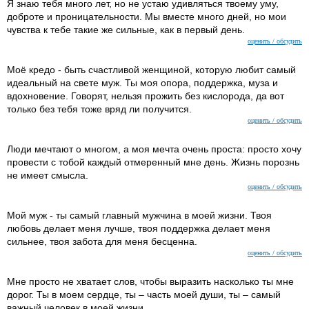
Я знаю тебя много лет, но не устаю удивляться твоему уму,
доброте и проницательности. Мы вместе много дней, но мои
чувства к тебе такие же сильные, как в первый день.
оценить / обсудить
Моё кредо - быть счастливой женщиной, которую любит самый
идеальный на свете муж. Ты моя опора, поддержка, муза и
вдохновение. Говорят, нельзя прожить без кислорода, да вот
только без тебя тоже вряд ли получится.
оценить / обсудить
Люди мечтают о многом, а моя мечта очень проста: просто хочу
провести с тобой каждый отмеренный мне день. Жизнь порознь
не имеет смысла.
оценить / обсудить
Мой муж - ты самый главный мужчина в моей жизни. Твоя
любовь делает меня лучше, твоя поддержка делает меня
сильнее, твоя забота для меня бесценна.
оценить / обсудить
Мне просто не хватает слов, чтобы выразить насколько ты мне
дорог. Ты в моем сердце, ты – часть моей души, ты – самый
важный человек в моей жизни.