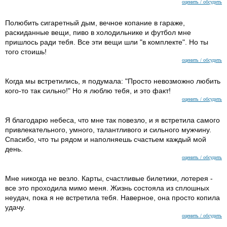
оценить / обсудить
Полюбить сигаретный дым, вечное копание в гараже,
раскиданные вещи, пиво в холодильнике и футбол мне
пришлось ради тебя. Все эти вещи шли "в комплекте". Но ты
того стоишь!
оценить / обсудить
Когда мы встретились, я подумала: "Просто невозможно любить
кого-то так сильно!" Но я люблю тебя, и это факт!
оценить / обсудить
Я благодарю небеса, что мне так повезло, и я встретила самого
привлекательного, умного, талантливого и сильного мужчину.
Спасибо, что ты рядом и наполняешь счастьем каждый мой
день.
оценить / обсудить
Мне никогда не везло. Карты, счастливые билетики, лотерея -
все это проходила мимо меня. Жизнь состояла из сплошных
неудач, пока я не встретила тебя. Наверное, она просто копила
удачу.
оценить / обсудить