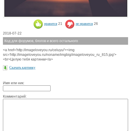
нравится
21
не нравится
26
2018-07-22
Код для форумов, блогов и всего остального
<a href='http://imageloveyou.ru/celuyu/'><img
src='http://imageloveyou.ru/noname/imgbig/imageloveyou_ru_815.jpg'>
<br>Целую тебя картинки</a>
Скачать картинку
Имя или ник:
Комментарий: