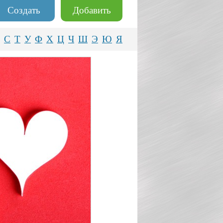
Создать
Добавить
С
Т
У
Ф
Х
Ц
Ч
Ш
Э
Ю
Я