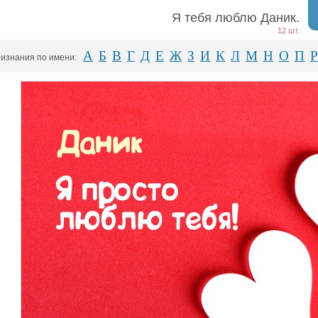
Я тебя люблю Даник.
12 шт.
А
Б
В
Г
Д
Е
Ж
З
И
К
Л
М
Н
О
П
Р
изнания по имени: