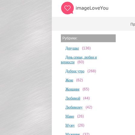
Пр
Рубрики:
Девушке
(136)
День семьи, любви и
верности
(60)
Доброе утро
(268)
Жене
(62)
Женщине
(65)
Любимой
(44)
Любимому
(42)
Маме
(26)
Мужу
(26)
Мужчине
(32)