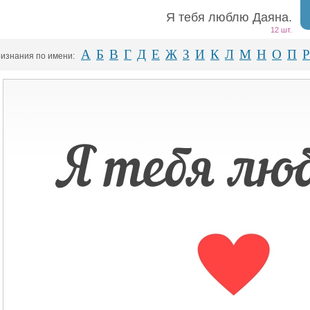
Я тебя люблю Даяна.
12 шт.
А
Б
В
Г
Д
Е
Ж
З
И
К
Л
М
Н
О
П
Р
изнания по имени: