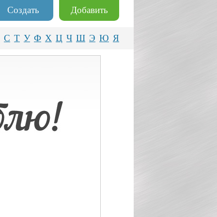
Создать
Добавить
С
Т
У
Ф
Х
Ц
Ч
Ш
Э
Ю
Я