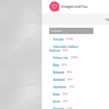
Пр
Рубрики:
Девушке
(136)
День семьи, любви и
верности
(60)
Доброе утро
(268)
Жене
(62)
Женщине
(65)
Любимой
(44)
Любимому
(42)
Маме
(26)
Мужу
(26)
Мужчине
(32)