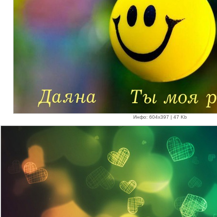
Инфо: 604х397 | 47 Kb