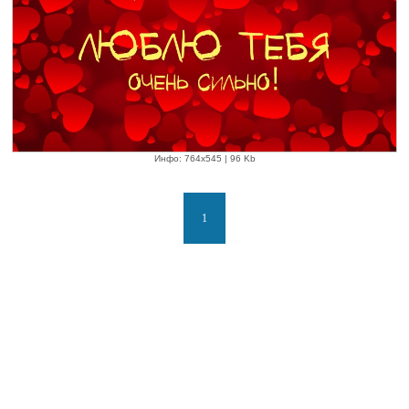
Инфо: 764х545 | 96 Kb
1