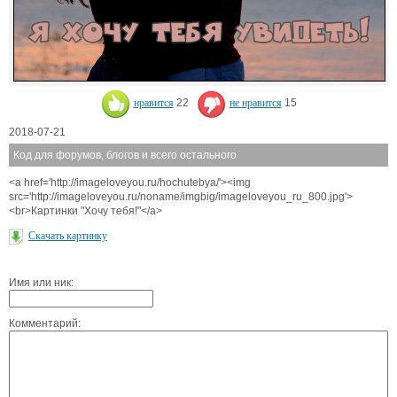
нравится
22
не нравится
15
2018-07-21
Код для форумов, блогов и всего остального
<a href='http://imageloveyou.ru/hochutebya/'><img
src='http://imageloveyou.ru/noname/imgbig/imageloveyou_ru_800.jpg'>
<br>Картинки "Хочу тебя!"</a>
Скачать картинку
Имя или ник:
Комментарий: