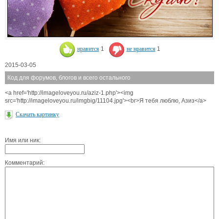
нравится
1
не нравится
1
2015-03-05
Код для форумов, блогов и всего остального
<a href='http://imageloveyou.ru/aziz-1.php'><img
src='http://imageloveyou.ru/imgbig/11104.jpg'><br>Я тебя люблю, Азиз</a>
Скачать картинку
Имя или ник:
Комментарий: