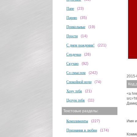
Папе
(23)
Парню
(35)
Прикольные
(19)
Прости
(14)
С днем рождения!
(221)
Сердечки
(26)
Скучаю
(92)
Со смыслом
(242)
2015-
Спокойной ночи
(74)
Код 
Хочу тебя
(21)
<a hre
src='
Целую тебя
(11)
Дамир
Текстовые разделы:
Имя и
Комплименты
(227)
Признания в любви
(174)
Комме