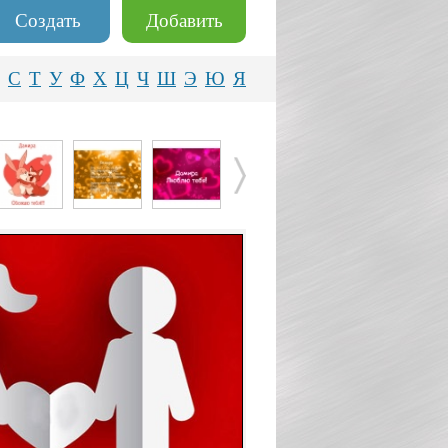
Создать
Добавить
С
Т
У
Ф
Х
Ц
Ч
Ш
Э
Ю
Я