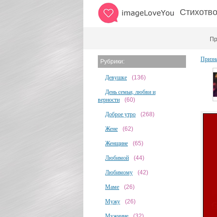
Стихотво
Пр
Призн
Рубрики:
Девушке
(136)
День семьи, любви и
верности
(60)
Доброе утро
(268)
Жене
(62)
Женщине
(65)
Любимой
(44)
Любимому
(42)
Маме
(26)
Мужу
(26)
Мужчине
(32)