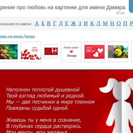
рение про любовь на картинке для имени Дамира
12 шт.
А
Б
В
Г
Д
Е
Ж
З
И
К
Л
М
Н
О
П
Р
изнания по имени:
ания для имени Дамира