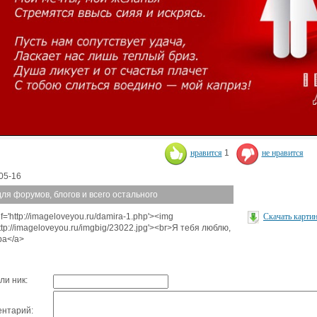
нравится
1
не нравится
05-16
для форумов, блогов и всего остального
f='http://imageloveyou.ru/damira-1.php'><img
Скачать карти
http://imageloveyou.ru/imgbig/23022.jpg'><br>Я тебя люблю,
а</a>
ли ник:
нтарий: