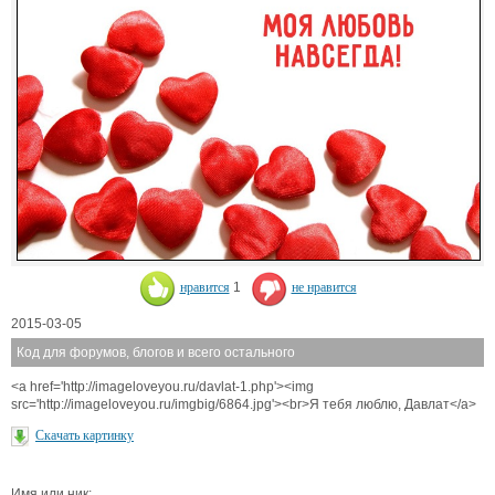
нравится
1
не нравится
2015-03-05
Код для форумов, блогов и всего остального
<a href='http://imageloveyou.ru/davlat-1.php'><img
src='http://imageloveyou.ru/imgbig/6864.jpg'><br>Я тебя люблю, Давлат</a>
Скачать картинку
Имя или ник: