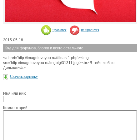
нравится
не нравится
2015-05-18
Код для форумов, блогов и всего остального
<a href='http://imageloveyou.ru/dilnas-1.php'><img
src='http://imageloveyou.ru/imgbig/31311.jpg'><br>Я тебя люблю,
Дильнас</a>
Скачать картинку
Имя или ник:
Комментарий: