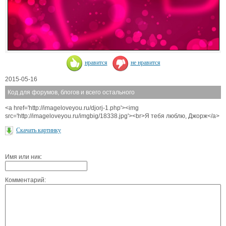
нравится
не нравится
2015-05-16
Код для форумов, блогов и всего остального
<a href='http://imageloveyou.ru/djorj-1.php'><img
src='http://imageloveyou.ru/imgbig/18338.jpg'><br>Я тебя люблю, Джорж</a>
Скачать картинку
Имя или ник:
Комментарий: