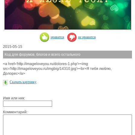
нравится
не нравится
2015-05-15
Код для форумов, блогов и всего остального
<a href='http://imageloveyou.ru/dolores-1.php'><img
src='http://imageloveyou.ru/imgbig/14310.jpg'><br>Я тебя люблю,
Долорес</a>
Скачать картинку
Имя или ник:
Комментарий: