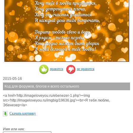
нравится
не нравится
2015-05-16
Код для форумов, блогов и всего остального
<a href='http://imageloveyou.ru/ebenezer-1.php'><img
src='http://imageloveyou.ru/imgbig/19636.jpg'><br>Я тебя люблю,
Эбенезер</a>
Скачать картинку
Имя или ник: