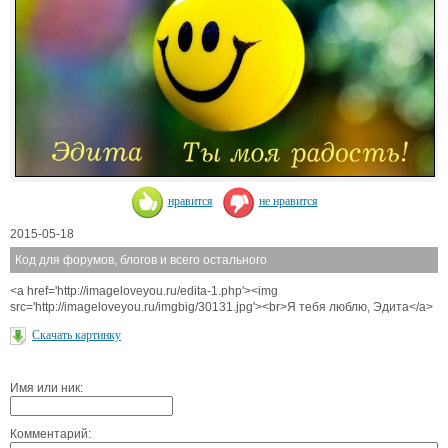
нравится
не нравится
2015-05-18
Код для форумов, блогов и всего остального
<a href='http://imageloveyou.ru/edita-1.php'><img
src='http://imageloveyou.ru/imgbig/30131.jpg'><br>Я тебя люблю, Эдита</a>
Скачать картинку
Имя или ник:
Комментарий: