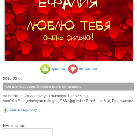
нравится
не нравится
2015-03-05
Код для форумов, блогов и всего остального
<a href='http://imageloveyou.ru/efaliya-1.php'><img
src='http://imageloveyou.ru/imgbig/9661.jpg'><br>Я тебя люблю, Ефалия</a>
Скачать картинку
Имя или ник: