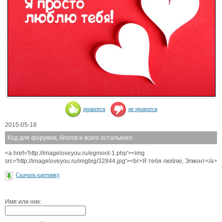
нравится
не нравится
2015-05-18
Код для форумов, блогов и всего остального
<a href='http://imageloveyou.ru/egmont-1.php'><img
src='http://imageloveyou.ru/imgbig/32844.jpg'><br>Я тебя люблю, Эгмонт</a>
Скачать картинку
Имя или ник: