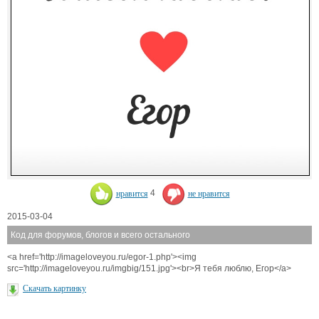
нравится
4
не нравится
2015-03-04
Код для форумов, блогов и всего остального
<a href='http://imageloveyou.ru/egor-1.php'><img
src='http://imageloveyou.ru/imgbig/151.jpg'><br>Я тебя люблю, Егор</a>
Скачать картинку