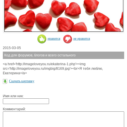
нравится
не нравится
2015-03-05
Код для форумов, блогов и всего остального
<a href='http://imageloveyou.ru/ekaterina-1.php'><img
src='http://imageloveyou.ru/imgbig/8169.jpg'><br>Я тебя люблю,
Екатерина</a>
Скачать картинку
Имя или ник:
Комментарий: