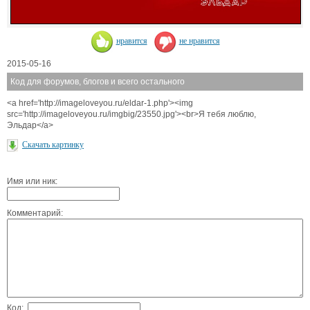
нравится
не нравится
2015-05-16
Код для форумов, блогов и всего остального
<a href='http://imageloveyou.ru/eldar-1.php'><img
src='http://imageloveyou.ru/imgbig/23550.jpg'><br>Я тебя люблю,
Эльдар</a>
Скачать картинку
Имя или ник:
Комментарий:
Код: