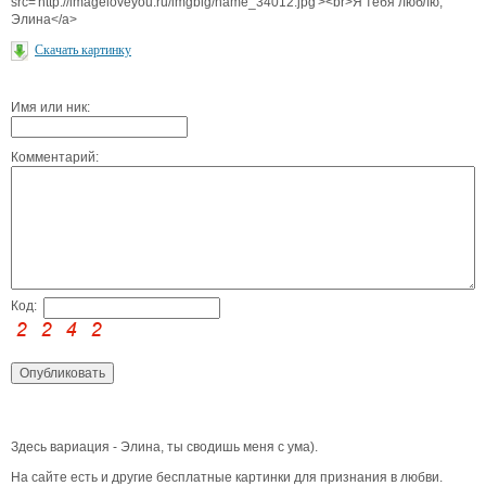
src='http://imageloveyou.ru/imgbig/name_34012.jpg'><br>Я тебя люблю,
Элина</a>
Скачать картинку
Имя или ник:
Комментарий:
Код:
Здесь вариация - Элина, ты сводишь меня с ума).
На сайте есть и другие бесплатные картинки для признания в любви.