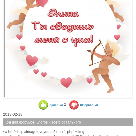
нравится
2
не нравится
2018-02-18
Код для форумов, блогов и всего остального
<a href='http://imageloveyou.ru/elina-1.php'><img