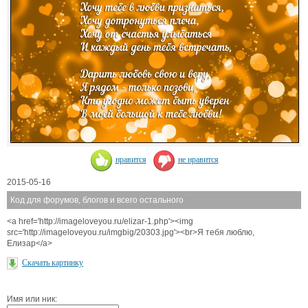
нравится
не нравится
2015-05-16
Код для форумов, блогов и всего остального
<a href='http://imageloveyou.ru/elizar-1.php'><img
src='http://imageloveyou.ru/imgbig/20303.jpg'><br>Я тебя люблю,
Елизар</a>
Скачать картинку
Имя или ник: