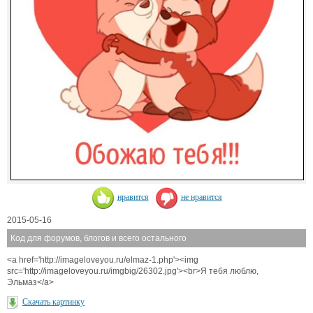
нравится
не нравится
2015-05-16
Код для форумов, блогов и всего остального
<a href='http://imageloveyou.ru/elmaz-1.php'><img
src='http://imageloveyou.ru/imgbig/26302.jpg'><br>Я тебя люблю,
Эльмаз</a>
Скачать картинку