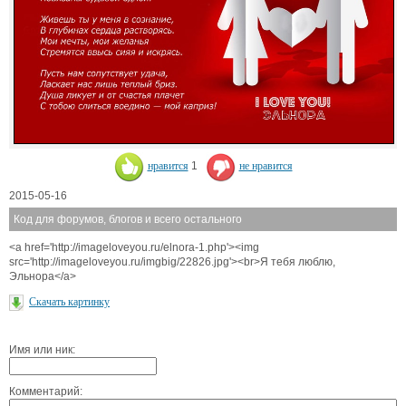
нравится
1
не нравится
2015-05-16
Код для форумов, блогов и всего остального
<a href='http://imageloveyou.ru/elnora-1.php'><img
src='http://imageloveyou.ru/imgbig/22826.jpg'><br>Я тебя люблю,
Эльнора</a>
Скачать картинку
Имя или ник:
Комментарий: