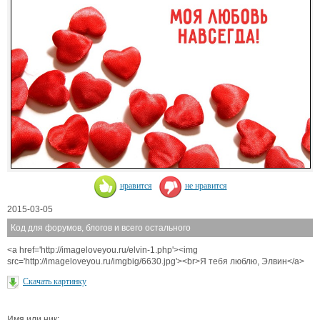
нравится
не нравится
2015-03-05
Код для форумов, блогов и всего остального
<a href='http://imageloveyou.ru/elvin-1.php'><img
src='http://imageloveyou.ru/imgbig/6630.jpg'><br>Я тебя люблю, Элвин</a>
Скачать картинку
Имя или ник: