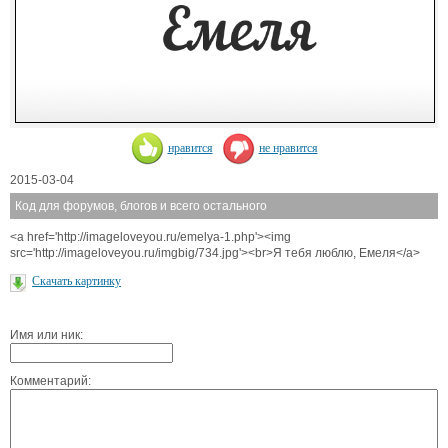
нравится
не нравится
2015-03-04
Код для форумов, блогов и всего остального
<a href='http://imageloveyou.ru/emelya-1.php'><img
src='http://imageloveyou.ru/imgbig/734.jpg'><br>Я тебя люблю, Емеля</a>
Скачать картинку
Имя или ник:
Комментарий: