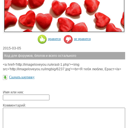
нравится
не нравится
2015-03-05
Код для форумов, блогов и всего остального
<a href='http://imageloveyou.ru/erast-1.php'><img
src='http://imageloveyou.ru/imgbig/6237.jpg'><br>Я тебя люблю, Ераст</a>
Скачать картинку
Имя или ник:
Комментарий: