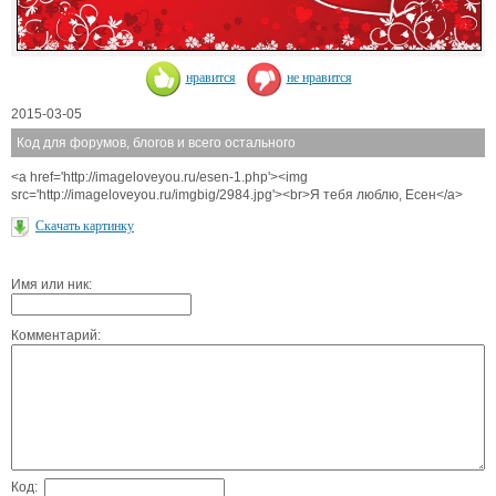
нравится
не нравится
2015-03-05
Код для форумов, блогов и всего остального
<a href='http://imageloveyou.ru/esen-1.php'><img
src='http://imageloveyou.ru/imgbig/2984.jpg'><br>Я тебя люблю, Есен</a>
Скачать картинку
Имя или ник:
Комментарий:
Код: